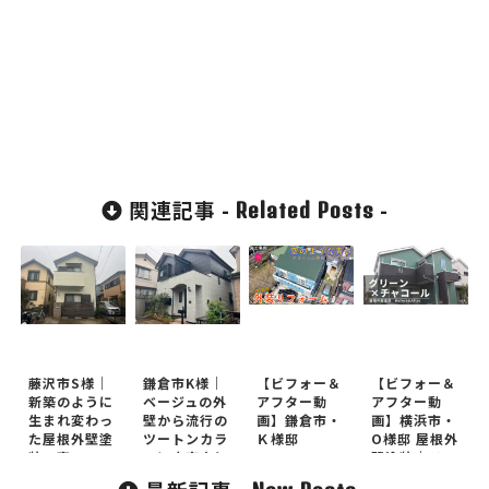
関連記事 -
-
Related Posts
藤沢市S様｜
鎌倉市K様｜
【ビフォー＆
【ビフォー＆
新築のように
ベージュの外
アフター動
アフター動
生まれ変わっ
壁から流行の
画】鎌倉市・
画】横浜市・
た屋根外壁塗
ツートンカラ
Ｋ様邸
O様邸 屋根外
装工事
ーに大変身し
壁塗装｜ドロ
た屋根外壁塗
ーン撮影