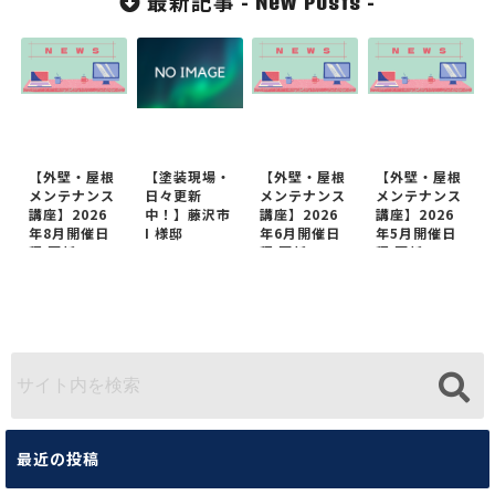
最新記事 -
-
New Posts
装工事
【外壁・屋根
【塗装現場・
【外壁・屋根
【外壁・屋根
メンテナンス
日々更新
メンテナンス
メンテナンス
講座】2026
中！】藤沢市
講座】2026
講座】2026
年8月開催日
I 様邸
年6月開催日
年5月開催日
程 更新
程 更新
程 更新
最近の投稿