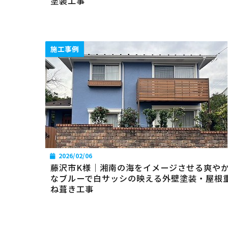
塗装工事
施工事例
2026/02/06
藤沢市K様｜湘南の海をイメージさせる爽や
なブルーで白サッシの映える外壁塗装・屋根
ね葺き工事