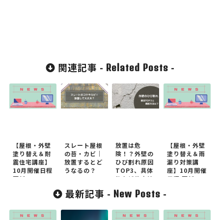
関連記事 -
-
Related Posts
【屋根・外壁
スレート屋根
放置は危
【屋根・外壁
塗り替え＆耐
の苔・カビ｜
険！？外壁の
塗り替え＆雨
震住宅講座】
放置するとど
ひび割れ原因
漏り対策講
10月開催日程
うなるの？
TOP3、具体
座】10月開催
更新
的な補修方法
日程 更新
最新記事 -
-
New Posts