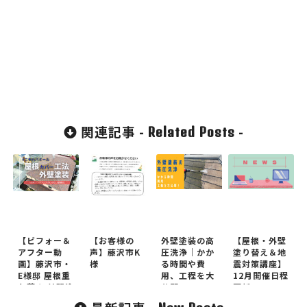
関連記事 -
-
Related Posts
【ビフォー＆
【お客様の
外壁塗装の高
【屋根・外壁
アフター動
声】藤沢市K
圧洗浄｜かか
塗り替え＆地
画】藤沢市・
様
る時間や費
震対策講座】
E様邸 屋根重
用、工程を大
12月開催日程
ね葺き 外壁塗
公開！
更新
装