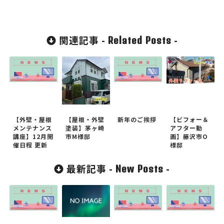
関連記事 -
-
Related Posts
【外壁・屋根
【屋根・外壁
新年のご挨拶
【ビフォー＆
メンテナンス
塗装】茅ヶ崎
アフター動
講座】12月開
市M様邸
画】藤沢市O
催日程 更新
様邸
最新記事 -
-
New Posts